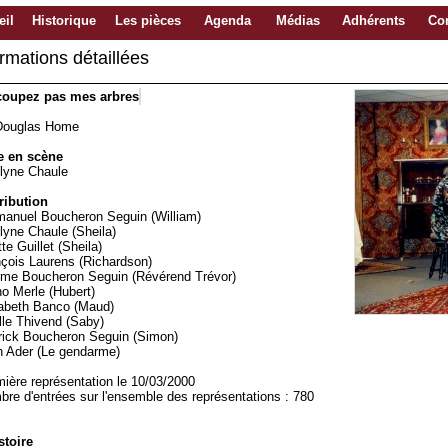
eil
Historique
Les pièces
Agenda
Médias
Adhérents
Con
ormations détaillées
coupez pas mes arbres
Douglas Home
e en scène
lyne Chaule
ribution
anuel Boucheron Seguin (William)
lyne Chaule (Sheila)
tte Guillet (Sheila)
çois Laurens (Richardson)
ôme Boucheron Seguin (Révérend Trévor)
o Merle (Hubert)
sabeth Banco (Maud)
le Thivend (Saby)
rick Boucheron Seguin (Simon)
n Ader (Le gendarme)
ière représentation le 10/03/2000
re d'entrées sur l'ensemble des représentations : 780
stoire