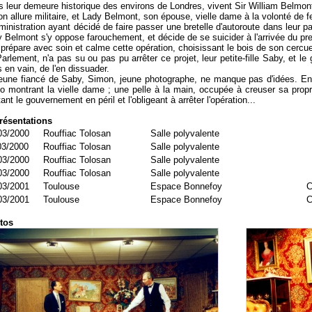
 leur demeure historique des environs de Londres, vivent Sir William Belmont,
on allure militaire, et Lady Belmont, son épouse, vielle dame à la volonté de fe
ministration ayant décidé de faire passer une bretelle d'autoroute dans leur par
 Belmont s'y oppose farouchement, et décide de se suicider à l'arrivée du pre
 prépare avec soin et calme cette opération, choisissant le bois de son cercue
arlement, n'a pas su ou pas pu arrêter ce projet, leur petite-fille Saby, et l
 en vain, de l'en dissuader.
eune fiancé de Saby, Simon, jeune photographe, ne manque pas d'idées. En 
o montrant la vielle dame ; une pelle à la main, occupée à creuser sa prop
ant le gouvernement en péril et l'obligeant à arrêter l'opération...
résentations
03/2000
Rouffiac Tolosan
Salle polyvalente
03/2000
Rouffiac Tolosan
Salle polyvalente
03/2000
Rouffiac Tolosan
Salle polyvalente
03/2000
Rouffiac Tolosan
Salle polyvalente
03/2001
Toulouse
Espace Bonnefoy
C
03/2001
Toulouse
Espace Bonnefoy
C
tos