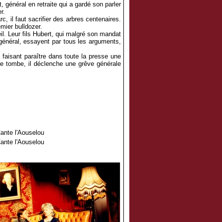
 général en retraite qui a gardé son parler
r.
c, il faut sacrifier des arbres centenaires.
mier bulldozer.
il. Leur fils Hubert, qui malgré son mandat
e général, essayent par tous les arguments,
faisant paraître dans toute la presse une
re tombe, il déclenche une grêve générale
ante l'Aouselou
ante l'Aouselou